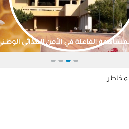
لمخاطر