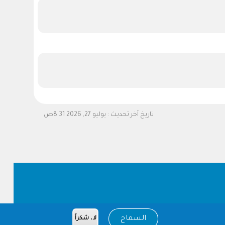
تاريخ آخر تحديث :
يوليو 27, 2026 8:31ص
السماح
لا، شكراً