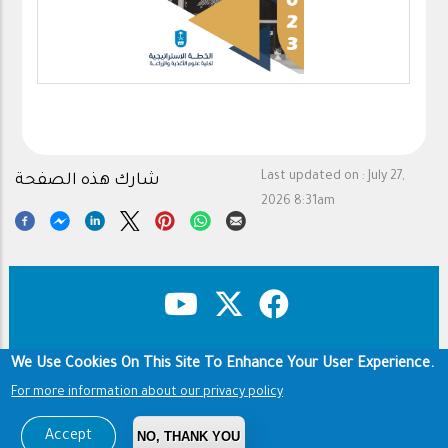
Last updated on :
July 27,
شارك هذه الصفحة
2026 8:31am
We Use Cookies On This Site To Enhance Your User Experience.
Copyright & Disclaimer
Privacy Policy
Footer
Terms of use
For more information about our privacy policy
Copyright © 1960-2026 King Saud University
Accept
NO, THANK YOU