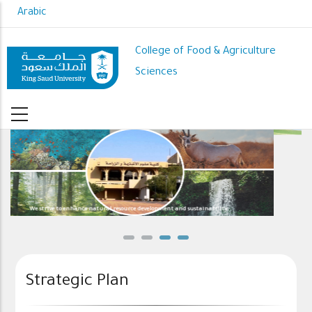
Skip
Arabic
to
main
College of Food & Agriculture
content
Sciences
opment and sustainability
We effectively contribute to the national foo
Strategic Plan