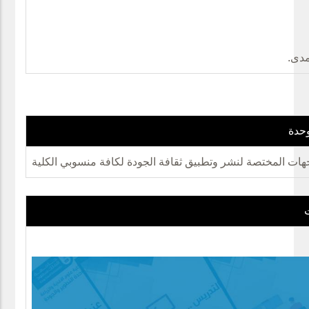
مدى.
وحدة