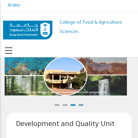
Skip
Arabic
to
main
College of Food & Agriculture
content
Sciences
ustainability
We effectively contribute to the national food security
Development and Quality Unit