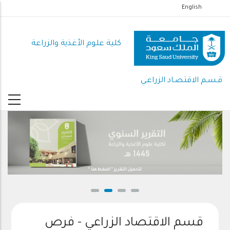
تجاوز
English
إلى
المحتوى
كلية علوم الأغذية والزراعة
الرئيسي
قـسـم الاقتصـاد الزراعـي
لتحميل التقرير " اضغط هنا "
قسم الاقتصاد الزراعي - فرص