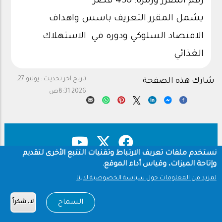
رقم المقرر ورمزه: 430 قصر
يشمل المقرر التعريف باسس واهداف
الاقتصاد السلوكي ودوره في الاستهلاك
الغذائي
تاريخ آخر تحديث :
يوليو 27,
شارك هذه الصفحة
2026 8:31ص
نستخدم ملفات تعريف الارتباط وتقنيات التتبع الأخرى لتقديم
وإتاحة الميزات، وقياس أداء الموقع.
حقوق النشر
سياسة الخصوصية
Footer
لمزيد من المعلومات حول سياسة الخصوصية لدينا
شروط الاستخدام
السماح
لا، شكراً
Copyright © 1960-2026 جامعة الملك سعود