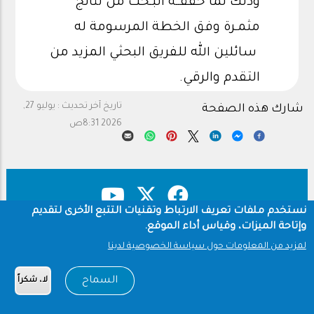
وذلك لما حققــه البـحث من نتائج
مثمـرة وفق الخطة المرسومة له
سائلين الله للفريق البحثي المزيد من
التقدم والرقي.
تاريخ آخر تحديث :
يوليو 27,
شارك هذه الصفحة
2026 8:31ص
نستخدم ملفات تعريف الارتباط وتقنيات التتبع الأخرى لتقديم
وإتاحة الميزات، وقياس أداء الموقع.
حقوق النشر
سياسة الخصوصية
Footer
لمزيد من المعلومات حول سياسة الخصوصية لدينا
شروط الاستخدام
السماح
لا، شكراً
Copyright © 1960-2026 جامعة الملك سعود