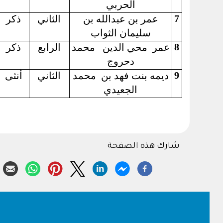
الحربي
7
عمر بن عبدالله بن
الثاني
ذكر
سليمان الثواب
8
عمر
محي الدين
محمد
الرابع
ذكر
دحروج
9
ديمه بنت فهد بن
محمد
الثاني
أنثى
الجعيدي
شارك هذه الصفحة