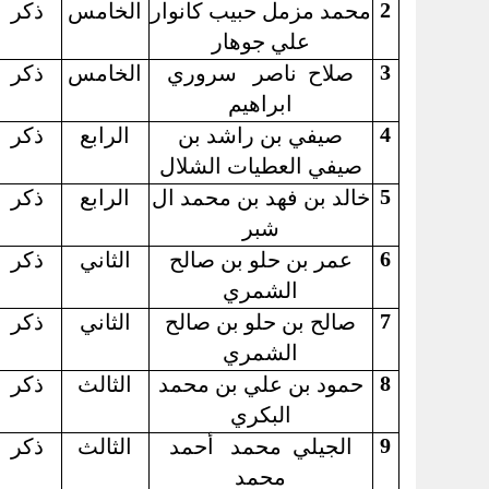
2
محمد مزمل حبيب كانوار
الخامس
ذكر
علي جوهار
3
صلاح
ناصر
سروري
الخامس
ذكر
ابراهيم
4
صيفي بن راشد بن
الرابع
ذكر
صيفي العطيات الشلال
5
خالد بن فهد بن محمد ال
الرابع
ذكر
شبر
6
عمر بن حلو بن صالح
الثاني
ذكر
الشمري
7
صالح بن حلو بن صالح
الثاني
ذكر
الشمري
8
حمود بن علي بن محمد
الثالث
ذكر
البكري
9
الجيلي
محمد
أحمد
الثالث
ذكر
محمد