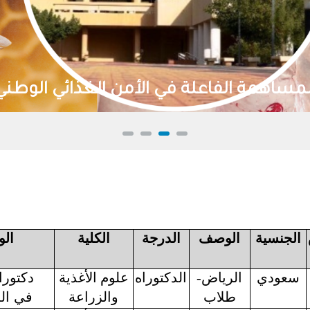
 الموارد الطبيعية واستدامتها
الجنسية
الوصف
الدرجة
الكلية
ال
سعودي
الرياض-
الدكتوراه
علوم الأغذية
دكتورا
طلاب
والزراعة
في
ال