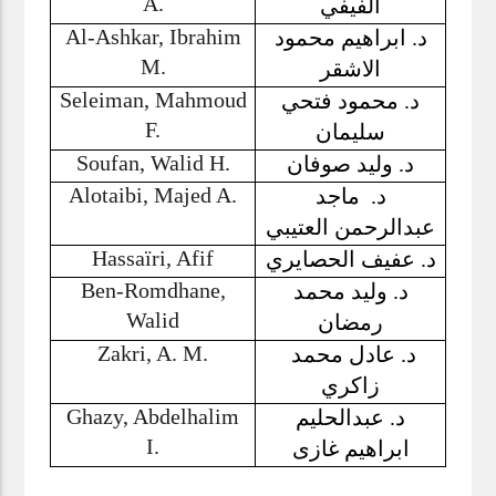
A.
الفيفي
Al-Ashkar, Ibrahim
د. ابراهيم محمود
M.
الاشقر
Seleiman, Mahmoud
د. محمود فتحي
F.
سليمان
Soufan, Walid H.
د. وليد صوفان
Alotaibi, Majed A.
د.
ماجد
عبدالرحمن العتيبي
Hassaïri, Afif
د. عفيف الحصايري
Ben-Romdhane,
د. وليد محمد
Walid
رمضان
Zakri, A. M.
د. عادل محمد
زاكري
Ghazy, Abdelhalim
د. عبدالحليم
I.
ابراهيم غازى