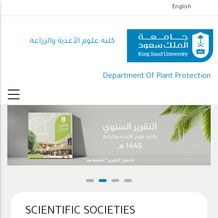
تجاوز
English
إلى
المحتوى
كلية علوم الأغذية والزراعة
الرئيسي
Department Of Plant Protection
لتحميل التقرير " اضغط هنا "
SCIENTIFIC SOCIETIES