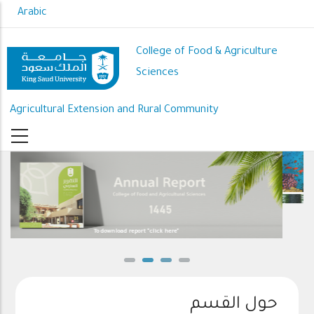
Skip
Arabic
to
main
College of Food & Agriculture
content
Sciences
Agricultural Extension and Rural Community
ick here"
We strive to enhance natural resource developmen
حول القسم