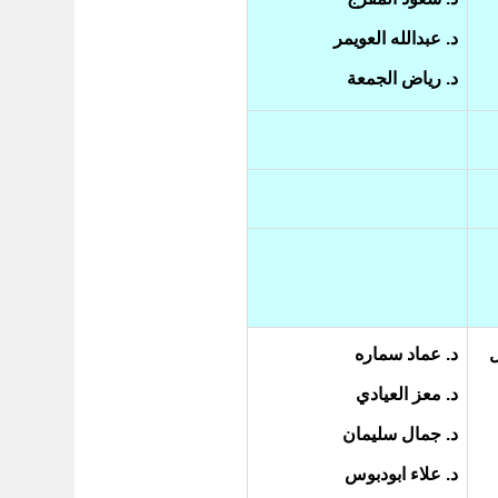
د. عبدالله العويمر
د. رياض الجمعة
ل
د. عماد سماره
د. معز العيادي
د. جمال سليمان
د. علاء ابودبوس